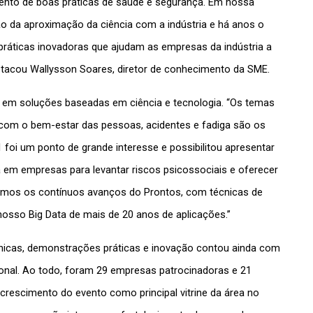
ento de boas práticas de saúde e segurança. Em nossa 
o da aproximação da ciência com a indústria e há anos o 
ticas inovadoras que ajudam as empresas da indústria a 
stacou Wallysson Soares, diretor de conhecimento da SME.
em soluções baseadas em ciência e tecnologia. “Os temas 
om o bem-estar das pessoas, acidentes e fadiga são os 
foi um ponto de grande interesse e possibilitou
apresentar 
da em empresas para levantar riscos psicossociais e oferecer 
mos os contínuos avanços do Prontos, com técnicas de 
do nosso Big Data de mais de 20 anos de aplicações.”
icas, demonstrações práticas e inovação contou ainda com 
onal. Ao todo, foram 29 empresas patrocinadoras e 21 
crescimento do evento como principal vitrine da área no 