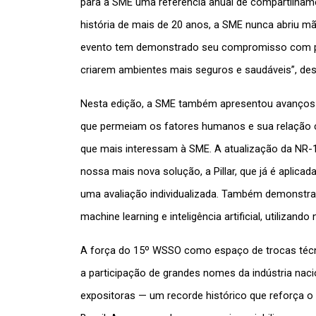
para a SME uma referência anual de compartilham
história de mais de 20 anos, a SME nunca abriu mã
evento tem demonstrado seu compromisso com prá
criarem ambientes mais seguros e saudáveis”, de
Nesta edição, a SME também apresentou avanços 
que permeiam os fatores humanos e sua relação c
que mais interessam à SME. A atualização da NR-1 
nossa mais nova solução, a Pillar, que já é aplica
uma avaliação individualizada. Também demonstra
machine learning e inteligência artificial, utilizan
A força do 15º WSSO como espaço de trocas técn
a participação de grandes nomes da indústria naci
expositoras — um recorde histórico que reforça o 