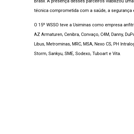
Brasil. A presença desses parceiros viabilizou um
técnica comprometida com a saúde, a segurança e
O 15º WSSO teve a Usiminas como empresa anfitri
AZ Armaturen, Cenibra, Convaço, C4M, Danny, DuPont,
Libus, Metrominas, MRC, MSA, Nexo CS, PH Intralogí
Storm, Sankyu, SME, Sodexo, Tuboart e Vita.