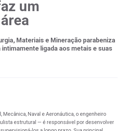
faz um
 área
urgia, Materiais e Mineração parabeniza
á intimamente ligada aos metais e suas
l, Mecânica, Naval e Aeronáutica, o engenheiro
lista estrutural — é responsável por desenvolver
 supervisioná-los a longo prazo. Sua principal