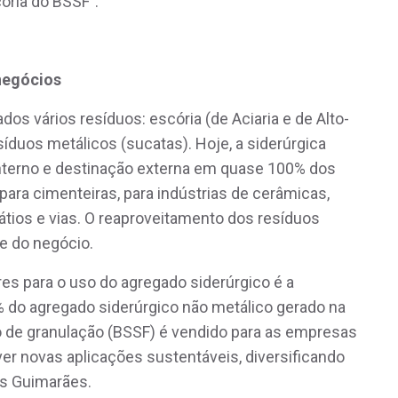
ória do BSSF”.
 negócios
os vários resíduos: escória (de Aciaria e de Alto-
esíduos metálicos (sucatas). Hoje, a siderúrgica
nterno e destinação externa em quase 100% dos
ara cimenteiras, para indústrias de cerâmicas,
átios e vias. O reaproveitamento dos resíduos
de do negócio.
res para o uso do agregado siderúrgico é a
% do agregado siderúrgico não metálico gerado na
 de granulação (BSSF) é vendido para as empresas
er novas aplicações sustentáveis, diversificando
los Guimarães.