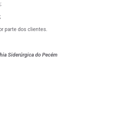
o;
o;
 parte dos clientes.
hia Siderúrgica do Pecém