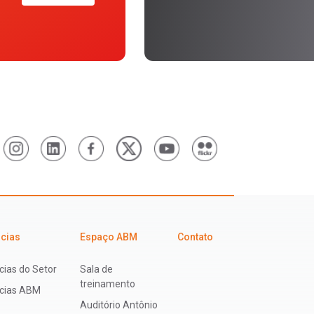
icias
Espaço ABM
Contato
cias do Setor
Sala de
treinamento
ícias ABM
Auditório Antônio