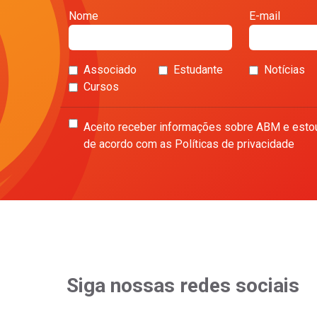
Nome
E-mail
Associado
Estudante
Notícias
Cursos
Aceito receber informações sobre ABM e esto
de acordo com as Políticas de privacidade
Siga nossas redes sociais