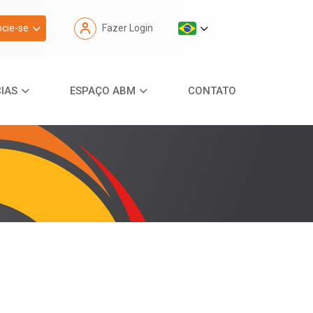
cie-se
Fazer Login
IAS
ESPAÇO ABM
CONTATO