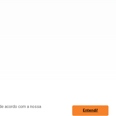
á de acordo com a nossa
Entendi!
Associe-se
Fazer Login