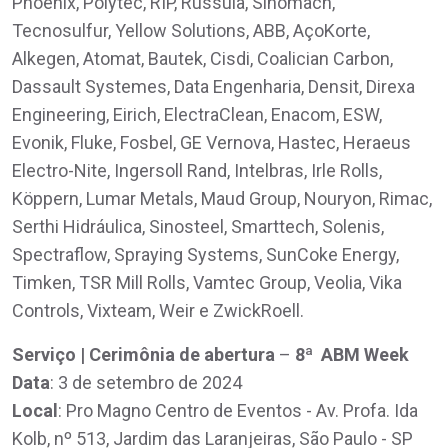
Phoenix, Polytec, RIP, Russula, Sinomach,
Tecnosulfur, Yellow Solutions, ABB, AçoKorte,
Alkegen, Atomat, Bautek, Cisdi, Coalician Carbon,
Dassault Systemes, Data Engenharia, Densit, Direxa
Engineering, Eirich, ElectraClean, Enacom, ESW,
Evonik, Fluke, Fosbel, GE Vernova, Hastec, Heraeus
Electro-Nite, Ingersoll Rand, Intelbras, Irle Rolls,
Köppern, Lumar Metals, Maud Group, Nouryon, Rimac,
Serthi Hidráulica, Sinosteel, Smarttech, Solenis,
Spectraflow, Spraying Systems, SunCoke Energy,
Timken, TSR Mill Rolls, Vamtec Group, Veolia, Vika
Controls, Vixteam, Weir e ZwickRoell.
Serviço |
Cerimônia de abertura
–
8ª ABM Week
Data
: 3 de setembro de 2024
Local
: Pro Magno Centro de Eventos - Av. Profa. Ida
Kolb, nº 513, Jardim das Laranjeiras, São Paulo - SP