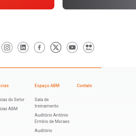
icias
Espaço ABM
Contato
cias do Setor
Sala de
treinamento
ícias ABM
Auditório Antônio
Ermírio de Moraes
Auditório