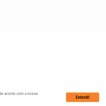
á de acordo com a nossa
Entendi!
Associe-se
Fazer Login