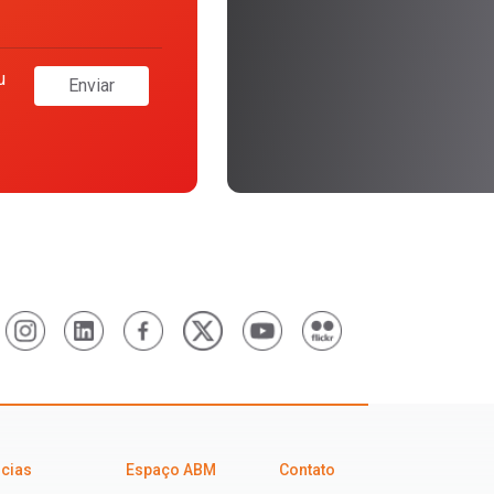
u
Enviar
icias
Espaço ABM
Contato