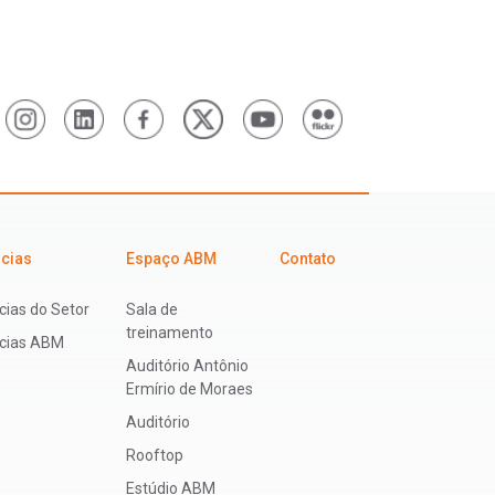
icias
Espaço ABM
Contato
cias do Setor
Sala de
treinamento
ícias ABM
Auditório Antônio
Ermírio de Moraes
Auditório
Rooftop
Estúdio ABM