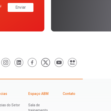
u
Enviar
icias
Espaço ABM
Contato
cias do Setor
Sala de
treinamento