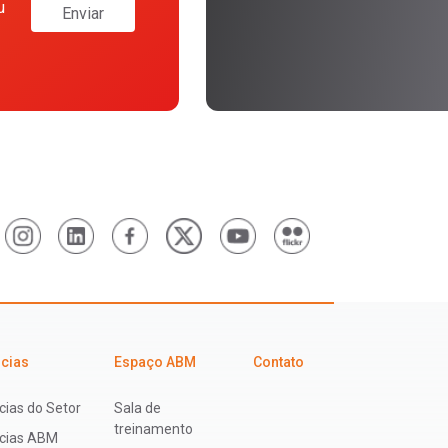
u
Enviar
icias
Espaço ABM
Contato
cias do Setor
Sala de
treinamento
ícias ABM