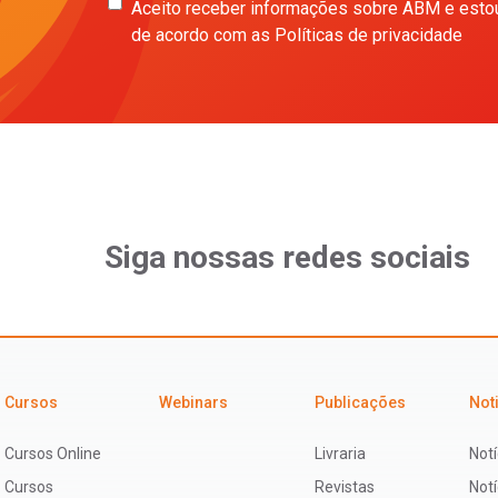
Aceito receber informações sobre ABM e esto
de acordo com as Políticas de privacidade
Siga nossas redes sociais
Cursos
Webinars
Publicações
Not
Cursos Online
Livraria
Notí
Cursos
Revistas
Not