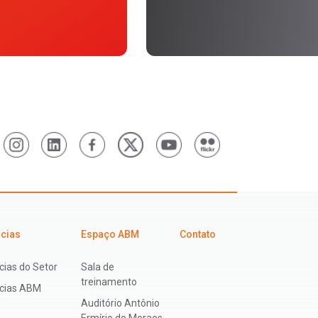
icias
Espaço ABM
Contato
cias do Setor
Sala de
treinamento
ícias ABM
Auditório Antônio
Ermírio de Moraes