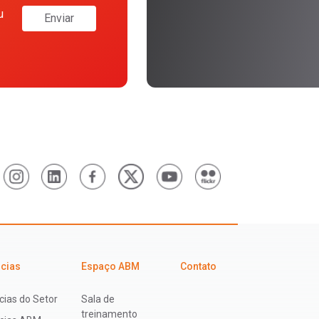
u
Enviar
icias
Espaço ABM
Contato
cias do Setor
Sala de
treinamento