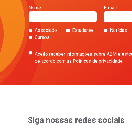
Nome
E-mail
Associado
Estudante
Notícias
Cursos
Aceito receber informações sobre ABM e esto
de acordo com as Políticas de privacidade
Siga nossas redes sociais