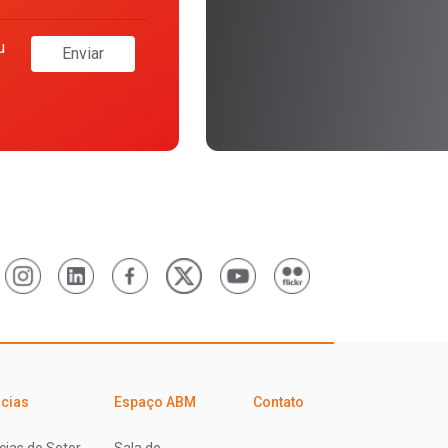
u
Enviar
icias
Espaço ABM
Contato
cias do Setor
Sala de