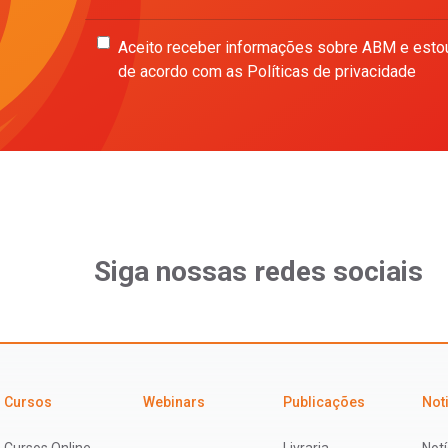
Aceito receber informações sobre ABM e esto
de acordo com as Políticas de privacidade
Siga nossas redes sociais
Cursos
Webinars
Publicações
Not
Cursos Online
Livraria
Notí