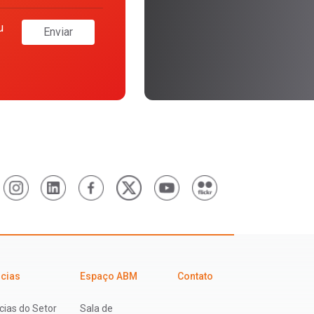
u
Enviar
icias
Espaço ABM
Contato
cias do Setor
Sala de