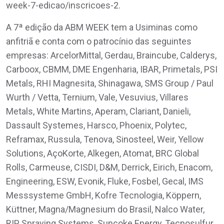
week-7-edicao/inscricoes-2.
A 7ª edição da ABM WEEK tem a Usiminas como
anfitriã e conta com o patrocínio das seguintes
empresas: ArcelorMittal, Gerdau, Braincube, Calderys,
Carboox, CBMM, DME Engenharia, IBAR, Primetals, PSI
Metals, RHI Magnesita, Shinagawa, SMS Group / Paul
Wurth / Vetta, Ternium, Vale, Vesuvius, Villares
Metals, White Martins, Aperam, Clariant, Danieli,
Dassault Systemes, Harsco, Phoenix, Polytec,
Reframax, Russula, Tenova, Sinosteel, Weir, Yellow
Solutions, AçoKorte, Alkegen, Atomat, BRC Global
Rolls, Carmeuse, CISDI, D&M, Derrick, Eirich, Enacom,
Engineering, ESW, Evonik, Fluke, Fosbel, Gecal, IMS
Messsysteme GmbH, Kofre Tecnologia, Köppern,
Küttner, Magna/Magnesium do Brasil, Nalco Water,
RIP, Spraying Systems, Suncoke Energy, Tecnosulfur,