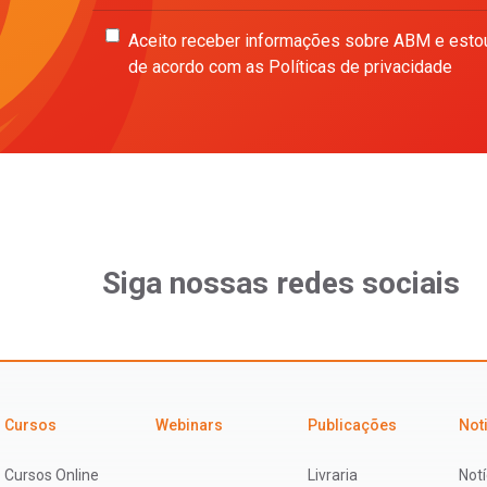
Aceito receber informações sobre ABM e esto
de acordo com as Políticas de privacidade
Siga nossas redes sociais
Cursos
Webinars
Publicações
Not
Cursos Online
Livraria
Notí