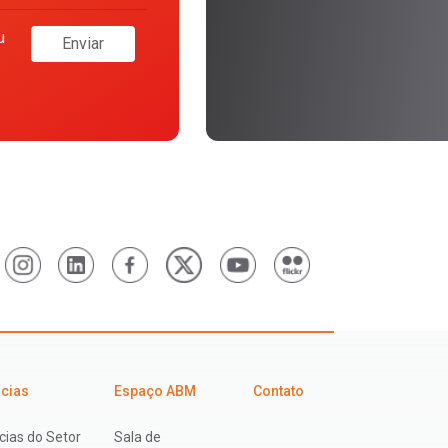
u
Enviar
icias
Espaço ABM
Contato
cias do Setor
Sala de