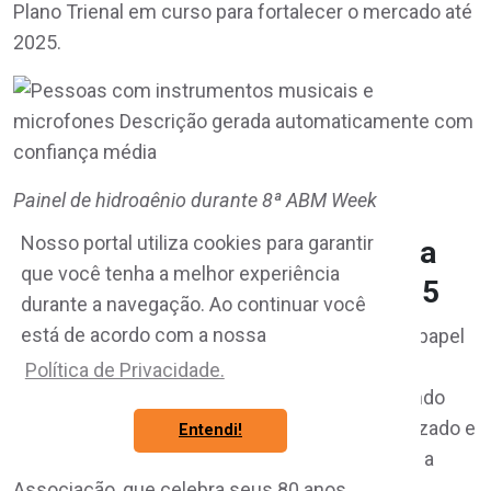
Plano Trienal em curso para fortalecer o mercado até
2025.
Painel de hidrogênio durante 8ª ABM Week
Nosso portal utiliza cookies para garantir
Comemoração dos 80 anos da
que você tenha a melhor experiência
ABM e expectativas para 2025
durante a navegação. Ao continuar você
está de acordo com a nossa
A 8ª ABM Week mais uma vez consolidou seu papel
como o principal ponto de encontro para
Política de Privacidade.
profissionais da indústria e academia, oferecendo
uma plataforma única para networking, aprendizado e
Entendi!
inovação, sobretudo em um ano marcante para a
Associação, que celebra seus 80 anos.