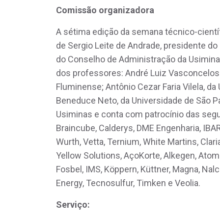
Comissão organizadora
A sétima edição da semana técnico-cientí
de Sergio Leite de Andrade, presidente d
do Conselho de Administração da Usiminas
dos professores: André Luiz Vasconcelos d
Fluminense; Antônio Cezar Faria Vilela, da
Beneduce Neto, da Universidade de São P
Usiminas e conta com patrocínio das seg
Braincube, Calderys, DME Engenharia, IBA
Wurth, Vetta, Ternium, White Martins, Clari
Yellow Solutions, AçoKorte, Alkegen, Atoma
Fosbel, IMS, Köppern, Küttner, Magna, Nal
Energy, Tecnosulfur, Timken e Veolia.
Serviço: