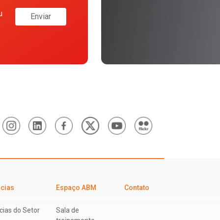
u
Enviar
icias
Espaço ABM
Contato
cias do Setor
Sala de