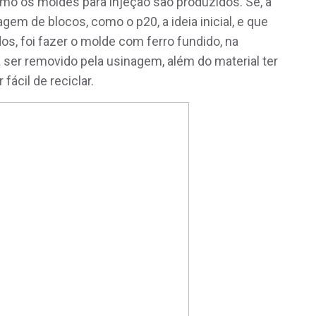
omo os moldes para injeção são produzidos. Se, a
agem de blocos, como o p20, a ideia inicial, e que
s, foi fazer o molde com ferro fundido, na
a ser removido pela usinagem, além do material ter
fácil de reciclar.