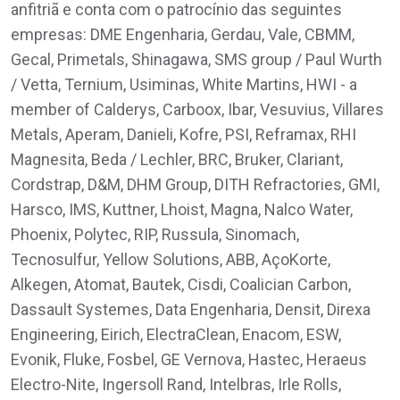
anfitriã e conta com o patrocínio das seguintes
empresas: DME Engenharia, Gerdau, Vale, CBMM,
Gecal, Primetals, Shinagawa, SMS group / Paul Wurth
/ Vetta, Ternium, Usiminas, White Martins, HWI - a
member of Calderys, Carboox, Ibar, Vesuvius, Villares
Metals, Aperam, Danieli, Kofre, PSI, Reframax, RHI
Magnesita, Beda / Lechler, BRC, Bruker, Clariant,
Cordstrap, D&M, DHM Group, DITH Refractories, GMI,
Harsco, IMS, Kuttner, Lhoist, Magna, Nalco Water,
Phoenix, Polytec, RIP, Russula, Sinomach,
Tecnosulfur, Yellow Solutions, ABB, AçoKorte,
Alkegen, Atomat, Bautek, Cisdi, Coalician Carbon,
Dassault Systemes, Data Engenharia, Densit, Direxa
Engineering, Eirich, ElectraClean, Enacom, ESW,
Evonik, Fluke, Fosbel, GE Vernova, Hastec, Heraeus
Electro-Nite, Ingersoll Rand, Intelbras, Irle Rolls,