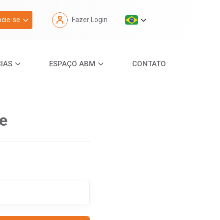
cie-se
Fazer Login
IAS
ESPAÇO ABM
CONTATO
e