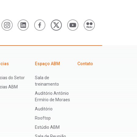
icias
Espaço ABM
Contato
cias do Setor
Sala de
treinamento
ícias ABM
Auditório Antônio
Ermírio de Moraes
Auditório
Rooftop
Estúdio ABM
Sala de Reunião