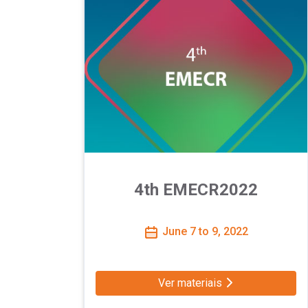
4th EMECR2022
June 7 to 9, 2022
Ver materiais