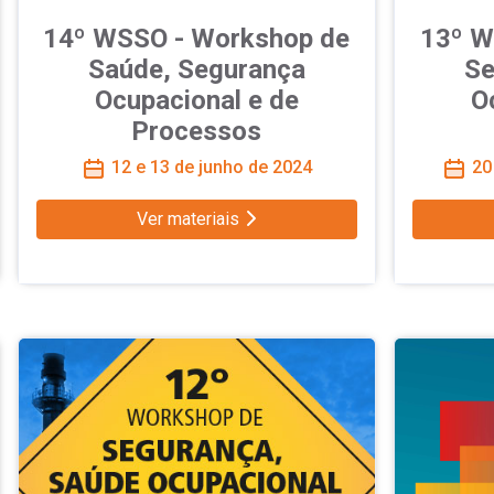
14º WSSO - Workshop de
13º W
Saúde, Segurança
Se
Ocupacional e de
O
Processos
12 e 13 de junho de 2024
20 
Ver materiais