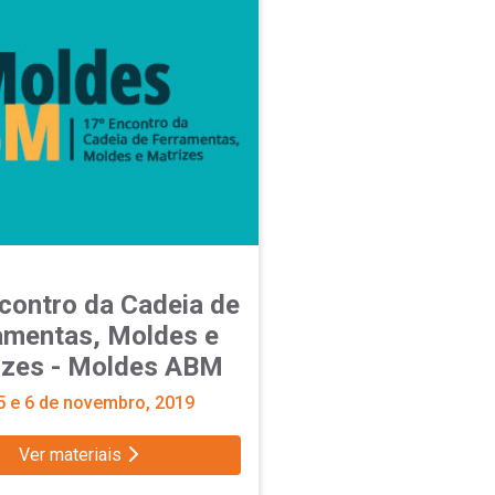
contro da Cadeia de
amentas, Moldes e
izes - Moldes ABM
 e 6 de novembro, 2019
Ver materiais