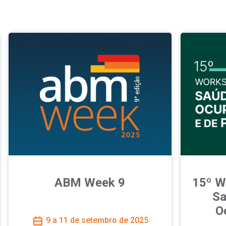
ABM Week 9
15º W
Sa
O
9 a 11 de setembro de 2025