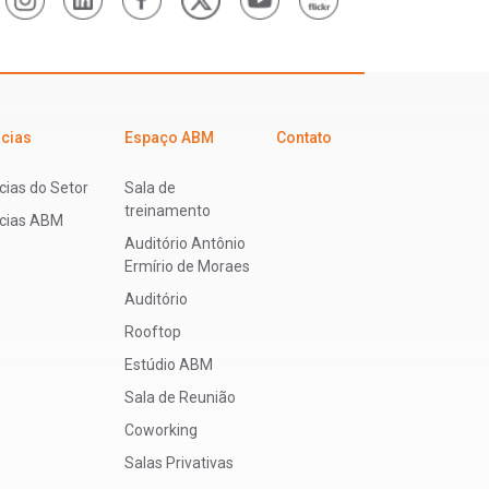
icias
Espaço ABM
Contato
cias do Setor
Sala de
treinamento
ícias ABM
Auditório Antônio
Ermírio de Moraes
Auditório
Rooftop
Estúdio ABM
Sala de Reunião
Coworking
Salas Privativas