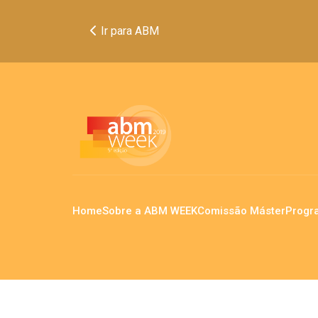
Ir para ABM
Home
Sobre a ABM WEEK
Comissão Máster
Progr