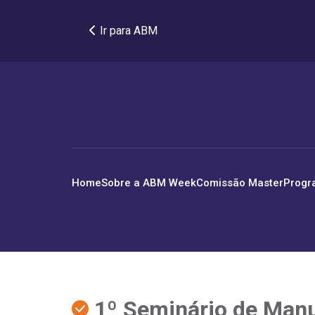
Ir para ABM
Home
Sobre a ABM Week
Comissão Master
Progr
1º Seminário de Manu