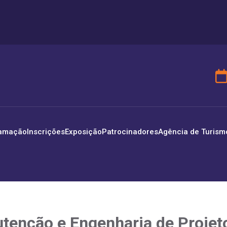
amação
Inscrições
Exposição
Patrocinadores
Agência de Turism
tenção e Engenharia de Projet